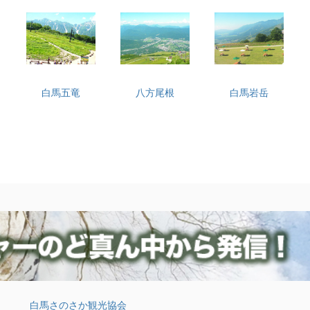
白馬五竜
八方尾根
白馬岩岳