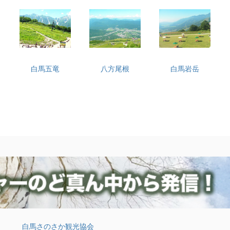
白馬五竜
八方尾根
白馬岩岳