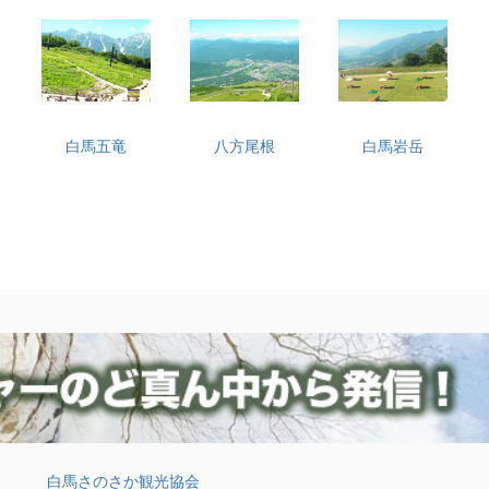
白馬五竜
八方尾根
白馬岩岳