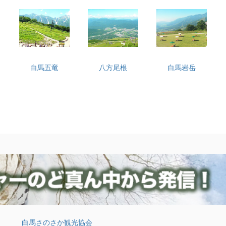
白馬五竜
八方尾根
白馬岩岳