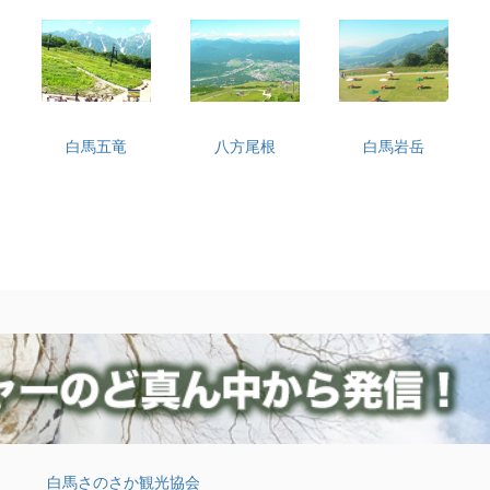
白馬五竜
八方尾根
白馬岩岳