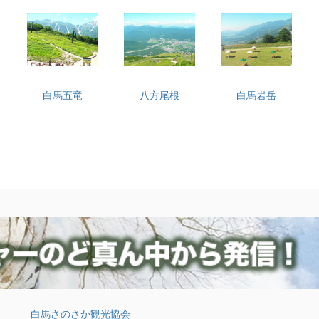
白馬五竜
八方尾根
白馬岩岳