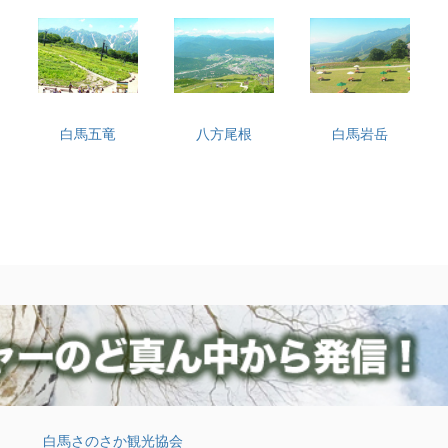
白馬五竜
八方尾根
白馬岩岳