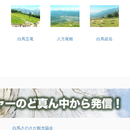
白馬五竜
八方尾根
白馬岩岳