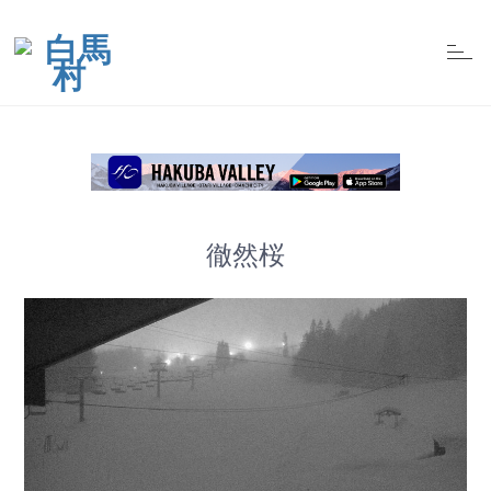
t
o
g
g
l
e
n
a
v
i
g
a
t
徹然桜
i
o
n