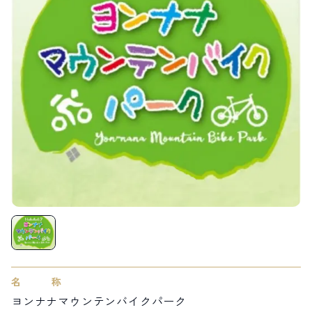
LIVE CAMERA
RECOMMENDATION
ライブカメラ
おすすめ情報
ABOUT HAKUBA
EVENTS
白馬村について
イベント情報
INFORMATION
MEISTER TOUR
お知らせ
マイスターツアー
STAY
ACTIVITIES
宿泊施設
アクティビティー
HAKUBA ORIGINAL
NORWAY VILLAGE
Hakuba Original
ノルウェービレッジ
SEASONS
SHIONOMICHI
白馬村の季節
塩の道
FURUSATO TAX
ふるさと納税
白馬村までのアクセス
白馬村内の交通情報
会社概要
採用情報
名称
プライバシーポリシー
利用規約
ヨンナナマウンテンバイクパーク