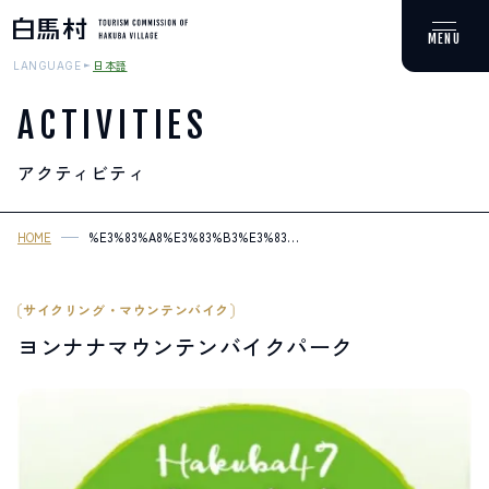
日本語
LANGUAGE
ACTIVITIES
アクティビティ
MOUNTAIN & TREKKING
登山・トレッキング
HOME
%E3%83%A8%E3%83%B3%E3%83%8A%E3%83%8A%E3%83%9E%E3%
2
SKI RESORTS
スキー場
サイクリング・マウンテンバイク
ヨンナナマウンテンバイクパーク
HOT SPRING
温泉
SPOTS
スポット紹介