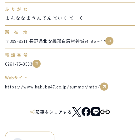
ふりがな
サイト内検索
よんななまうんてんばいくぱーく
検索する
所在地
〒399-9211 長野県北安曇郡白馬村神城24196－47
白馬村観光局インフォメーション
電話番号
399-9301
長野県北安曇郡白馬村北城5497
0261-75-3533
Snow Peak LAND STATION HAKUBA内
Webサイト
営業時間：9:00～17:00
定休日：無休
https://www.hakuba47.co.jp/summer/mtb/
TEL.0261-85-4210 / FAX.0261-85-4240
お問い合わせ
LINEで
友だちになる
記事をシェアする