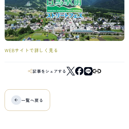
LIVE CAMERA
RECOMMENDATION
ライブカメラ
おすすめ情報
ABOUT HAKUBA
EVENTS
白馬村について
イベント情報
INFORMATION
MEISTER TOUR
お知らせ
マイスターツアー
WEBサイトで詳しく見る
STAY
ACTIVITIES
宿泊施設
アクティビティー
HAKUBA ORIGINAL
NORWAY VILLAGE
Hakuba Original
ノルウェービレッジ
記事をシェアする
SEASONS
SHIONOMICHI
白馬村の季節
塩の道
FURUSATO TAX
ふるさと納税
一覧へ
戻る
白馬村までのアクセス
白馬村内の交通情報
会社概要
採用情報
プライバシーポリシー
利用規約