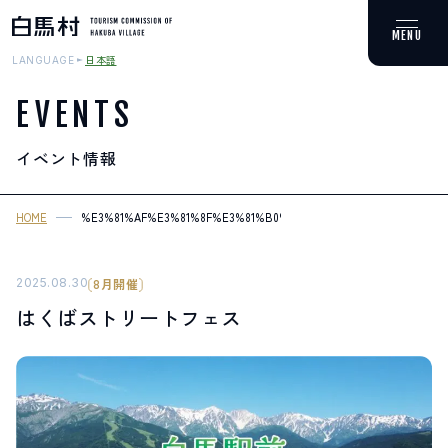
日本語
LANGUAGE
EVENTS
イベント情報
MOUNTAIN & TREKKING
登山・トレッキング
HOME
%E3%81%AF%E3%81%8F%E3%81%B0%E3%82%B9%E3%83%88%E3%
SKI RESORTS
スキー場
2025.08.30
8月開催
はくばストリートフェス
HOT SPRING
温泉
SPOTS
スポット紹介