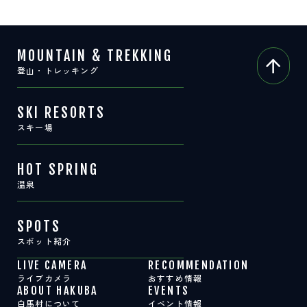
サイト内検索
MOUNTAIN & TREKKING
検索する
登山・トレッキング
SKI RESORTS
白馬村観光局インフォメーション
スキー場
399-9301
長野県北安曇郡白馬村北城5497
Snow Peak LAND STATION HAKUBA内
HOT SPRING
営業時間：9:00～17:00
定休日：無休
温泉
TEL.0261-85-4210 / FAX.0261-85-4240
SPOTS
お問い合わせ
LINEで
友だちになる
スポット紹介
LIVE CAMERA
RECOMMENDATION
ライブカメラ
おすすめ情報
ABOUT HAKUBA
EVENTS
白馬村について
イベント情報