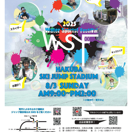
LIVE CAMERA
RECOMMENDATION
ライブカメラ
おすすめ情報
ABOUT HAKUBA
EVENTS
白馬村について
イベント情報
INFORMATION
MEISTER TOUR
お知らせ
マイスターツアー
STAY
ACTIVITIES
宿泊施設
アクティビティー
HAKUBA ORIGINAL
NORWAY VILLAGE
Hakuba Original
ノルウェービレッジ
SEASONS
SHIONOMICHI
白馬村の季節
塩の道
FURUSATO TAX
ふるさと納税
白馬村までのアクセス
白馬村内の交通情報
会社概要
採用情報
プライバシーポリシー
利用規約