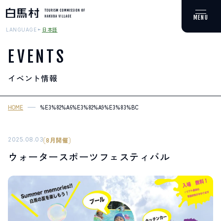
日本語
LANGUAGE
EVENTS
イベント情報
MOUNTAIN & TREKKING
登山・トレッキング
HOME
%E3%82%A6%E3%82%A9%E3%83%BC%E3%82%BF%E3%83%BC%E3%
SKI RESORTS
スキー場
2025.08.03
8月開催
ウォータースポーツフェスティバル
HOT SPRING
温泉
SPOTS
スポット紹介