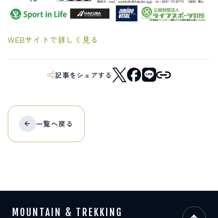
サイト内検索
WEBサイトで詳しく見る
検索する
記事をシェアする
白馬村観光局インフォメーション
399-9301
長野県北安曇郡白馬村北城5497
Snow Peak LAND STATION HAKUBA内
一覧へ
戻る
営業時間：9:00～17:00
定休日：無休
TEL.0261-85-4210 / FAX.0261-85-4240
お問い合わせ
LINEで
友だちになる
MOUNTAIN & TREKKING