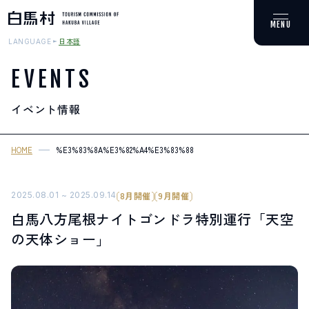
日本語
LANGUAGE
EVENTS
イベント情報
MOUNTAIN & TREKKING
登山・トレッキング
HOME
%E3%83%8A%E3%82%A4%E3%83%88%E3%82%B4%E3%83%B3%E3%
SKI RESORTS
スキー場
2025.08.01 ~ 2025.09.14
8月開催
9月開催
白馬八方尾根ナイトゴンドラ特別運行「天空
HOT SPRING
の天体ショー」
温泉
SPOTS
スポット紹介