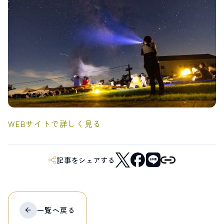
LIVE CAMERA
RECOMMENDATION
ライブカメラ
おすすめ情報
ABOUT HAKUBA
EVENTS
白馬村について
イベント情報
INFORMATION
MEISTER TOUR
お知らせ
マイスターツアー
STAY
ACTIVITIES
宿泊施設
アクティビティー
HAKUBA ORIGINAL
NORWAY VILLAGE
Hakuba Original
ノルウェービレッジ
WEBサイトで詳しく見る
SEASONS
SHIONOMICHI
白馬村の季節
塩の道
FURUSATO TAX
ふるさと納税
記事をシェアする
白馬村までのアクセス
白馬村内の交通情報
会社概要
採用情報
プライバシーポリシー
利用規約
一覧へ
戻る