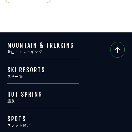
サイト内検索
検索する
MOUNTAIN & TREKKING
白馬村観光局インフォメーション
登山・トレッキング
399-9301
長野県北安曇郡白馬村北城5497
Snow Peak LAND STATION HAKUBA内
SKI RESORTS
営業時間：9:00～17:00
定休日：無休
スキー場
TEL.0261-85-4210 / FAX.0261-85-4240
HOT SPRING
お問い合わせ
LINEで
友だちになる
温泉
SPOTS
スポット紹介