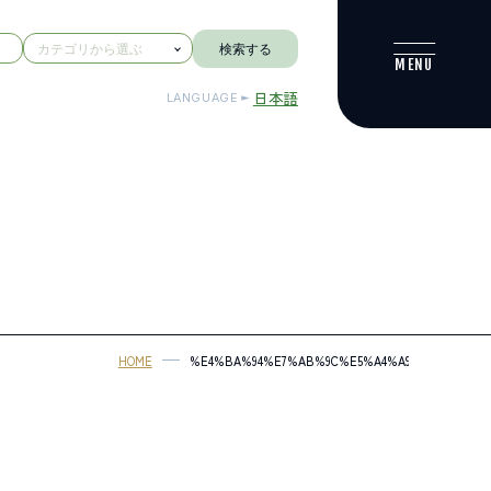
検索する
日本語
LANGUAGE
HOME
%E4%BA%94%E7%AB%9C%E5%A4%A9%E7%8B%97%