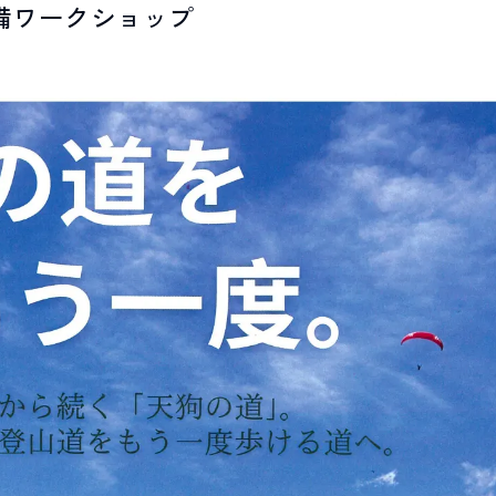
備ワークショップ
LIVE CAMERA
RECOMM
ライブカメラ
おすすめ情報
EVENTS
INFORMA
イベント情報
お知らせ
STAY
ACTIVITI
宿泊施設
アクティビティ
NORWAY VILLAGE
SEASONS
ノルウェービレッジ
白馬村の季節
FURUSATO TAX
ふるさと納税
白馬村までのアクセス
白馬村内の交通情報
会社概要