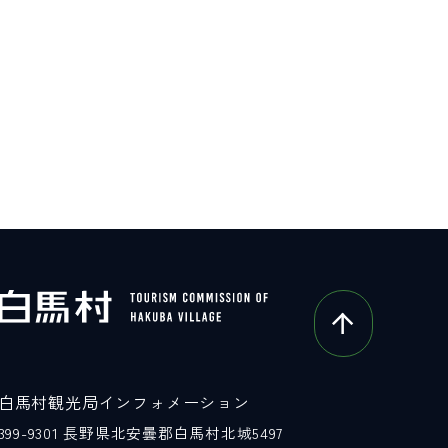
白馬村観光局インフォメーション
399-9301
長野県北安曇郡白馬村北城5497