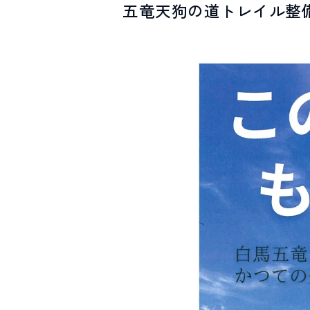
五竜天狗の道トレイル整
SPOTS
スポット紹介
お問い合わせ
LINEで
友だちになる
白馬村観光局インフォメーション
399-9301
長野県北安曇郡白馬村北城5497
Snow Peak LAND STATION HAKUBA内
営業時間：9:00～17:00
定休日：無休
TEL.0261-85-4210 / FAX.0261-85-4240