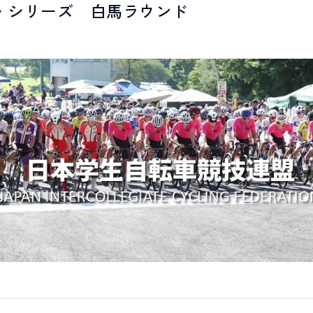
・シリーズ 白馬ラウンド
LIVE CAMERA
RECOMM
ライブカメラ
おすすめ情報
EVENTS
INFORMA
イベント情報
お知らせ
STAY
ACTIVITI
宿泊施設
アクティビティ
NORWAY VILLAGE
SEASONS
ノルウェービレッジ
白馬村の季節
FURUSATO TAX
ふるさと納税
白馬村までのアクセス
白馬村内の交通情報
会社概要