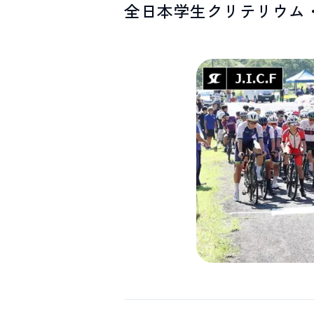
全日本学生クリテリウム
SPOTS
スポット紹介
お問い合わせ
LINEで
友だちになる
白馬村観光局インフォメーション
399-9301
長野県北安曇郡白馬村北城5497
Snow Peak LAND STATION HAKUBA内
営業時間：9:00～17:00
定休日：無休
TEL.0261-85-4210 / FAX.0261-85-4240