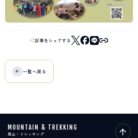
サイト内検索
検索する
記事をシェアする
白馬村観光局インフォメーション
399-9301
長野県北安曇郡白馬村北城5497
Snow Peak LAND STATION HAKUBA内
一覧へ
戻る
営業時間：9:00～17:00
定休日：無休
TEL.0261-85-4210 / FAX.0261-85-4240
お問い合わせ
LINEで
友だちになる
MOUNTAIN & TREKKING
登山・トレッキング