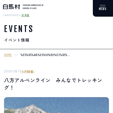
日本語
LANGUAGE
EVENTS
イベント情報
MOUNTAIN & TREKKING
登山・トレッキング
HOME
%E5%85%AB%E6%96%B9%E3%82%A2%E3%83%AB%E3%83%9A%E3%
3
SKI RESORTS
スキー場
2026.08.11
8月開催
八方アルペンライン みんなでトレッキン
HOT SPRING
グ！
温泉
SPOTS
スポット紹介