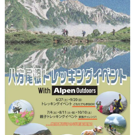
LIVE CAMERA
RECOMMENDATION
ライブカメラ
おすすめ情報
ABOUT HAKUBA
EVENTS
白馬村について
イベント情報
INFORMATION
MEISTER TOUR
お知らせ
マイスターツアー
STAY
ACTIVITIES
宿泊施設
アクティビティー
HAKUBA ORIGINAL
NORWAY VILLAGE
Hakuba Original
ノルウェービレッジ
SEASONS
SHIONOMICHI
白馬村の季節
塩の道
FURUSATO TAX
ふるさと納税
白馬村までのアクセス
白馬村内の交通情報
会社概要
採用情報
プライバシーポリシー
利用規約