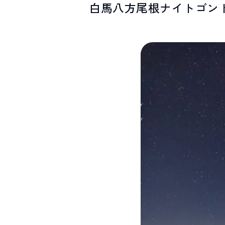
白馬八方尾根ナイトゴン
SPOTS
スポット紹介
お問い合わせ
LINEで
友だちになる
白馬村観光局インフォメーション
399-9301
長野県北安曇郡白馬村北城5497
Snow Peak LAND STATION HAKUBA内
営業時間：9:00～17:00
定休日：無休
TEL.0261-85-4210 / FAX.0261-85-4240