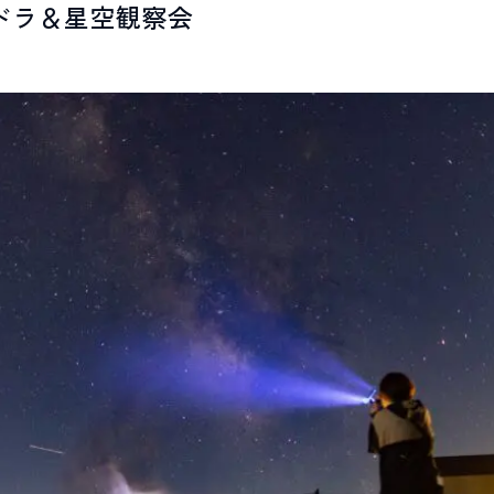
ドラ＆星空観察会
LIVE CAMERA
RECOMM
ライブカメラ
おすすめ情報
EVENTS
INFORMA
イベント情報
お知らせ
STAY
ACTIVITI
宿泊施設
アクティビティ
NORWAY VILLAGE
SEASONS
ノルウェービレッジ
白馬村の季節
FURUSATO TAX
ふるさと納税
白馬村までのアクセス
白馬村内の交通情報
会社概要