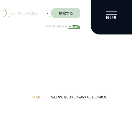
検索する
日本語
LANGUAGE
HOME
%E7%99%BD%E9%A6%AC%E5%85%AB%E6%96%B9
2