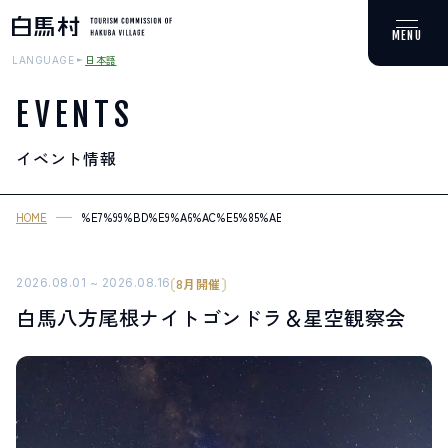
日本語
LANGUAGE
EVENTS
イベント情報
MOUNTAIN & TREKKING
登山・トレッキング
HOME
%E7%99%BD%E9%A6%AC%E5%85%AB%E6%96%B9%E5%B0%BE%E6
SKI RESORTS
スキー場
2026.08.01 ~ 2026.08.16
8月開催
白馬八方尾根ナイトゴンドラ＆星空観察会
HOT SPRING
温泉
SPOTS
スポット紹介