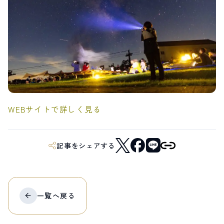
LIVE CAMERA
RECOMMENDATION
ライブカメラ
おすすめ情報
ABOUT HAKUBA
EVENTS
白馬村について
イベント情報
INFORMATION
MEISTER TOUR
お知らせ
マイスターツアー
STAY
ACTIVITIES
宿泊施設
アクティビティー
HAKUBA ORIGINAL
NORWAY VILLAGE
WEBサイトで詳しく見る
Hakuba Original
ノルウェービレッジ
SEASONS
SHIONOMICHI
白馬村の季節
塩の道
FURUSATO TAX
記事をシェアする
ふるさと納税
白馬村までのアクセス
白馬村内の交通情報
一覧へ
戻る
会社概要
採用情報
プライバシーポリシー
利用規約