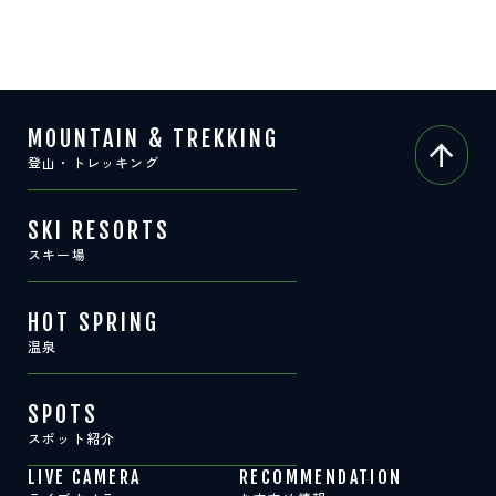
サイト内検索
検索する
MOUNTAIN & TREKKING
登山・トレッキング
白馬村観光局インフォメーション
399-9301
長野県北安曇郡白馬村北城5497
SKI RESORTS
Snow Peak LAND STATION HAKUBA内
スキー場
営業時間：9:00～17:00
定休日：無休
TEL.0261-85-4210 / FAX.0261-85-4240
HOT SPRING
温泉
お問い合わせ
LINEで
友だちになる
SPOTS
スポット紹介
LIVE CAMERA
RECOMMENDATION