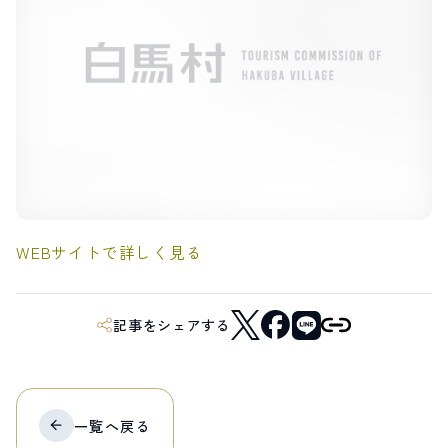
LIVE CAMERA
RECOMMENDATION
ライブカメラ
おすすめ情報
ABOUT HAKUBA
EVENTS
白馬村について
イベント情報
INFORMATION
MEISTER TOUR
お知らせ
マイスターツアー
STAY
ACTIVITIES
宿泊施設
アクティビティー
HAKUBA ORIGINAL
NORWAY VILLAGE
Hakuba Original
ノルウェービレッジ
WEBサイトで詳しく見る
SEASONS
SHIONOMICHI
白馬村の季節
塩の道
FURUSATO TAX
ふるさと納税
記事をシェアする
白馬村までのアクセス
白馬村内の交通情報
会社概要
採用情報
プライバシーポリシー
利用規約
一覧へ
戻る