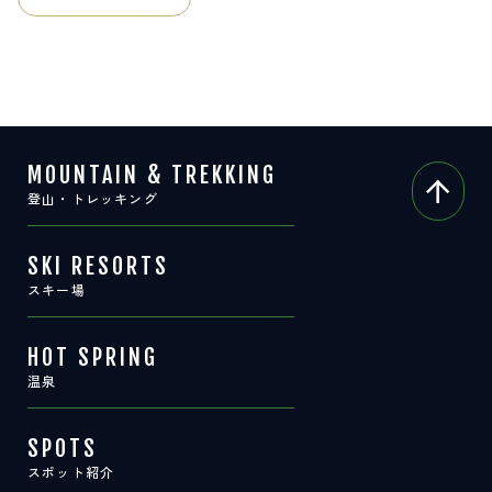
サイト内検索
検索する
MOUNTAIN & TREKKING
白馬村観光局インフォメーション
登山・トレッキング
399-9301
長野県北安曇郡白馬村北城5497
Snow Peak LAND STATION HAKUBA内
SKI RESORTS
営業時間：9:00～17:00
定休日：無休
スキー場
TEL.0261-85-4210 / FAX.0261-85-4240
HOT SPRING
お問い合わせ
LINEで
友だちになる
温泉
SPOTS
スポット紹介