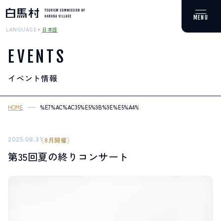
日本語
LANGUAGE
EVENTS
イベント情報
MOUNTAIN & TREKKING
登山・トレッキング
HOME
%E7%AC%AC35%E5%9B%9E%E5%A4%8F%E3%81%AE%E7%B5%82%E
SKI RESORTS
スキー場
2025.08.31
8月開催
第35回夏の終りコンサート
HOT SPRING
温泉
SPOTS
スポット紹介