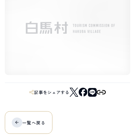
LIVE CAMERA
RECOMMENDATION
ライブカメラ
おすすめ情報
ABOUT HAKUBA
EVENTS
白馬村について
イベント情報
INFORMATION
MEISTER TOUR
お知らせ
マイスターツアー
STAY
ACTIVITIES
宿泊施設
アクティビティー
HAKUBA ORIGINAL
NORWAY VILLAGE
Hakuba Original
ノルウェービレッジ
SEASONS
SHIONOMICHI
白馬村の季節
塩の道
FURUSATO TAX
記事をシェアする
ふるさと納税
白馬村までのアクセス
白馬村内の交通情報
会社概要
採用情報
一覧へ
戻る
プライバシーポリシー
利用規約