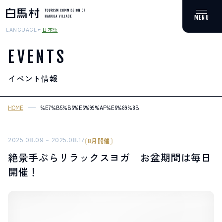
日本語
LANGUAGE
EVENTS
イベント情報
MOUNTAIN & TREKKING
登山・トレッキング
HOME
%E7%B5%B6%E6%99%AF%E6%89%8B%E3%81%B6%E3%82%89%E3%
SKI RESORTS
スキー場
2025.08.09 ~ 2025.08.17
8月開催
絶景手ぶらリラックスヨガ お盆期間は毎日
HOT SPRING
開催！
温泉
SPOTS
スポット紹介