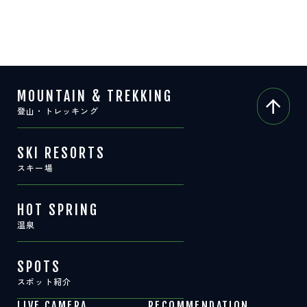
サイト内検索
検索する
MOUNTAIN & TREKKING
登山・トレッキング
白馬村観光局インフォメーション
399-9301
長野県北安曇郡白馬村北城5497
Snow Peak LAND STATION HAKUBA内
SKI RESORTS
スキー場
営業時間：9:00～17:00
定休日：無休
TEL.0261-85-4210 / FAX.0261-85-4240
HOT SPRING
温泉
お問い合わせ
LINEで
友だちになる
SPOTS
スポット紹介
LIVE CAMERA
RECOMMENDATION