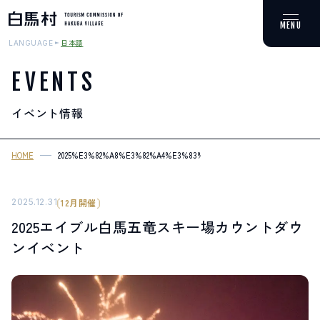
日本語
LANGUAGE
EVENTS
イベント情報
MOUNTAIN & TREKKING
登山・トレッキング
HOME
2025%E3%82%A8%E3%82%A4%E3%83%96%E3%83%AB%E7%99%BD
SKI RESORTS
スキー場
2025.12.31
12月開催
2025エイブル白馬五竜スキー場カウントダウ
HOT SPRING
ンイベント
温泉
SPOTS
スポット紹介