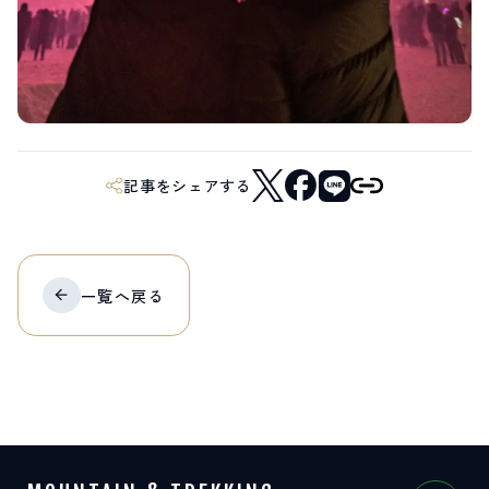
サイト内検索
検索する
記事をシェアする
白馬村観光局インフォメーション
399-9301
長野県北安曇郡白馬村北城5497
Snow Peak LAND STATION HAKUBA内
営業時間：9:00～17:00
定休日：無休
一覧へ
戻る
TEL.0261-85-4210 / FAX.0261-85-4240
お問い合わせ
LINEで
友だちになる