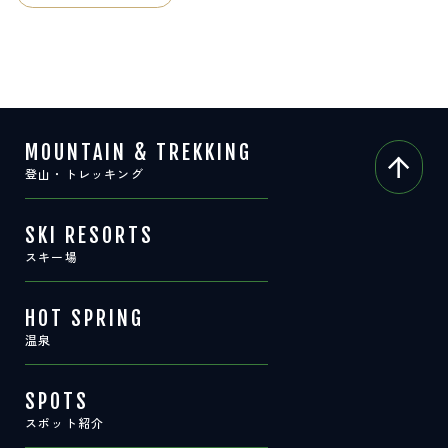
サイト内検索
検索する
MOUNTAIN & TREKKING
白馬村観光局インフォメーション
登山・トレッキング
399-9301
長野県北安曇郡白馬村北城5497
Snow Peak LAND STATION HAKUBA内
SKI RESORTS
スキー場
営業時間：9:00～17:00
定休日：無休
TEL.0261-85-4210 / FAX.0261-85-4240
HOT SPRING
お問い合わせ
LINEで
友だちになる
温泉
SPOTS
スポット紹介