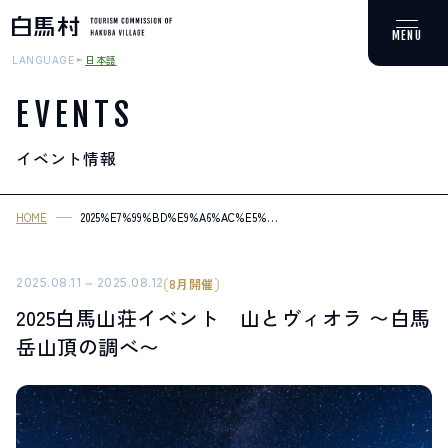
日本語
LANGUAGE
EVENTS
イベント情報
MOUNTAIN & TREKKING
登山・トレッキング
HOME
2025%E7%99%BD%E9%A6%AC%E5%B1%B1%E8%8D%98%E3%82%A4%
%E3%80%9C%E7%99%BD%E9%A6%AC%E5%B2%B3%E5%B1%B1%E9%
SKI RESORTS
スキー場
2025.08.11 ~ 2025.08.12
8月開催
2025白馬山荘イベント 山とヴィオラ 〜白馬
HOT SPRING
岳山頂の調べ〜
温泉
SPOTS
スポット紹介