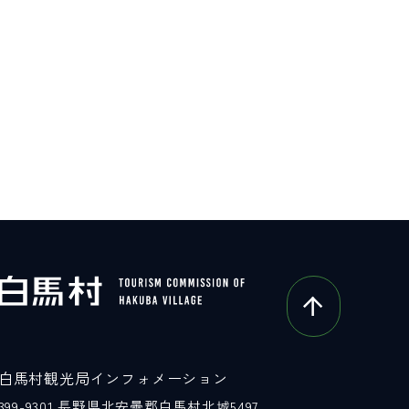
白馬村観光局インフォメーション
399-9301
長野県北安曇郡白馬村北城5497