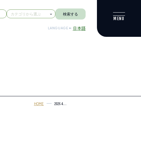
検索する
日本語
LANGUAGE
HOME
2026 4
25%E3%82%AF%E3%83%AA%E3%83%BC%E3%83%B
IN
%E3%81%95%E3%81%AE%E3%81%95%E3%81%8B