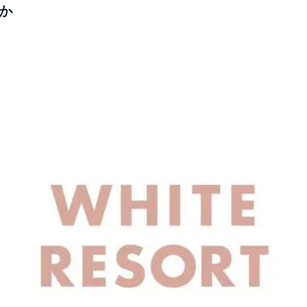
さか
LIVE CAMERA
RECOMM
ライブカメラ
おすすめ情報
EVENTS
INFORMA
イベント情報
お知らせ
STAY
ACTIVITI
宿泊施設
アクティビティ
NORWAY VILLAGE
SEASONS
ノルウェービレッジ
白馬村の季節
FURUSATO TAX
ふるさと納税
白馬村までのアクセス
白馬村内の交通情報
会社概要