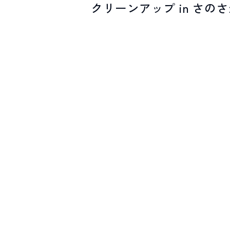
クリーンアップ in さの
SPOTS
スポット紹介
お問い合わせ
LINEで
友だちになる
白馬村観光局インフォメーション
399-9301
長野県北安曇郡白馬村北城5497
Snow Peak LAND STATION HAKUBA内
営業時間：9:00～17:00
定休日：無休
TEL.0261-85-4210 / FAX.0261-85-4240