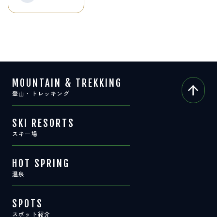
サイト内検索
検索する
MOUNTAIN & TREKKING
白馬村観光局インフォメーション
登山・トレッキング
399-9301
長野県北安曇郡白馬村北城5497
Snow Peak LAND STATION HAKUBA内
SKI RESORTS
営業時間：9:00～17:00
定休日：無休
スキー場
TEL.0261-85-4210 / FAX.0261-85-4240
お問い合わせ
LINEで
友だちになる
HOT SPRING
温泉
SPOTS
スポット紹介