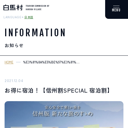
日本語
LANGUAGE
INFORMATION
お知らせ
MOUNTAIN & TREKKING
登山・トレッキング
HOME
%E3%81%8A%E5%BE%97%E3%81%AB%E5%AE%BF%E6%B3%8A%EF%
%E5%AE%BF%E6%B3%8A%E5%89%B2%E3%80%91
SKI RESORTS
スキー場
2021.12.04
お得に宿泊！【信州割SPECIAL 宿泊割】
HOT SPRING
温泉
SPOTS
スポット紹介