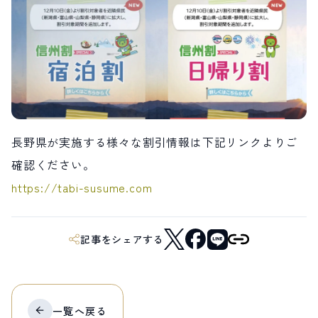
LIVE CAMERA
RECOMMENDATION
ライブカメラ
おすすめ情報
ABOUT HAKUBA
EVENTS
白馬村について
イベント情報
INFORMATION
MEISTER TOUR
お知らせ
マイスターツアー
STAY
ACTIVITIES
長野県が実施する様々な割引情報は下記リンクよりご
宿泊施設
アクティビティー
HAKUBA ORIGINAL
NORWAY VILLAGE
確認ください。
Hakuba Original
ノルウェービレッジ
SEASONS
SHIONOMICHI
https://tabi-susume.com
白馬村の季節
塩の道
FURUSATO TAX
ふるさと納税
記事をシェアする
白馬村までのアクセス
白馬村内の交通情報
会社概要
採用情報
プライバシーポリシー
利用規約
一覧へ
戻る