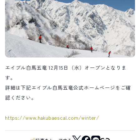
LIVE CAMERA
RECOMMENDATION
ライブカメラ
おすすめ情報
ABOUT HAKUBA
EVENTS
白馬村について
イベント情報
INFORMATION
MEISTER TOUR
お知らせ
マイスターツアー
STAY
ACTIVITIES
宿泊施設
アクティビティー
エイブル白馬五竜 12月15日（水）オープンとなりま
HAKUBA ORIGINAL
NORWAY VILLAGE
Hakuba Original
ノルウェービレッジ
す。
SEASONS
SHIONOMICHI
白馬村の季節
塩の道
詳細は下記エイブル白馬五竜公式ホームページをご確
FURUSATO TAX
ふるさと納税
認ください。
https://www.hakubaescal.com/winter/
白馬村までのアクセス
白馬村内の交通情報
会社概要
採用情報
プライバシーポリシー
利用規約