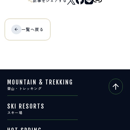
記事をシェアする
サイト内検索
検索する
一覧へ
戻る
白馬村観光局インフォメーション
399-9301
長野県北安曇郡白馬村北城5497
Snow Peak LAND STATION HAKUBA内
営業時間：9:00～17:00
定休日：無休
MOUNTAIN & TREKKING
TEL.0261-85-4210 / FAX.0261-85-4240
登山・トレッキング
お問い合わせ
LINEで
友だちになる
SKI RESORTS
スキー場