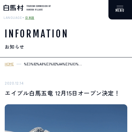
日本語
LANGUAGE
INFORMATION
お知らせ
MOUNTAIN & TREKKING
登山・トレッキング
HOME
%E3%82%A8%E3%82%A4%E3%83%96%E3%83%AB%E7%99%BD%E9%
12%E6%9C%8815%E6%97%A5%E3%82%AA%E3%83%BC%E3%83%97%
SKI RESORTS
スキー場
2020.12.14
エイブル白馬五竜 12月15日オープン決定！
HOT SPRING
温泉
SPOTS
スポット紹介