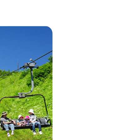
ENDATION
ABOUT HAKUBA
白馬村について
TION
MEISTER TOUR
マイスターツアー
ES
HAKUBA ORIGINAL
ー
Hakuba Original
SHIONOMICHI
塩の道
採用情報
プライバシーポリシー
利用規約