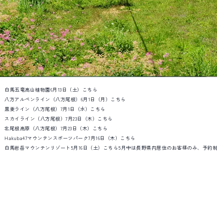
白馬五竜高山植物園
6月13日（土）
こちら
八方アルペンライン（八方尾根）
6月1日（月）
こちら
黒菱ライン（八方尾根）
7月1日（水）
こちら
スカイライン（八方尾根）
7月23日（木）
こちら
北尾根高原（八方尾根）
7月23日（木）
こちら
Hakuba47マウンテンスポーツパーク
7月16日（木）
こちら
白馬岩岳マウンテンリゾート
5月16日（土）
こちら
5月中は長野県内居住のお客様のみ、予約