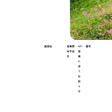
施設名
営業開
HP/
備考
始予定
営
日
業
に
伴
う
お
知
ら
せ