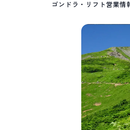
ゴンドラ・リフト営業情
SPOTS
スポット紹介
お問い合わせ
LINEで
友だちになる
白馬村観光局インフォメーション
399-9301
長野県北安曇郡白馬村北城5497
Snow Peak LAND STATION HAKUBA内
営業時間：9:00～17:00
定休日：無休
TEL.0261-85-4210 / FAX.0261-85-4240