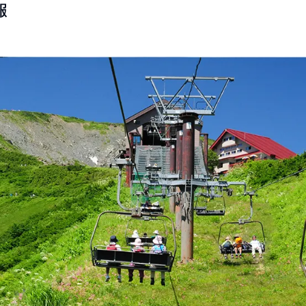
報
LIVE CAMERA
RECOMM
ライブカメラ
おすすめ情報
EVENTS
INFORMA
イベント情報
お知らせ
STAY
ACTIVITI
宿泊施設
アクティビティ
NORWAY VILLAGE
SEASONS
ノルウェービレッジ
白馬村の季節
FURUSATO TAX
ふるさと納税
白馬村までのアクセス
白馬村内の交通情報
会社概要