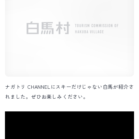
LIVE CAMERA
RECOMMENDATION
ライブカメラ
おすすめ情報
ABOUT HAKUBA
EVENTS
白馬村について
イベント情報
INFORMATION
MEISTER TOUR
お知らせ
マイスターツアー
STAY
ACTIVITIES
宿泊施設
アクティビティー
HAKUBA ORIGINAL
NORWAY VILLAGE
Hakuba Original
ノルウェービレッジ
SEASONS
SHIONOMICHI
白馬村の季節
塩の道
ナガトリ CHANNELにスキーだけじゃない白馬が紹介さ
FURUSATO TAX
れました。ぜひお楽しみください。
ふるさと納税
白馬村までのアクセス
白馬村内の交通情報
会社概要
採用情報
プライバシーポリシー
利用規約