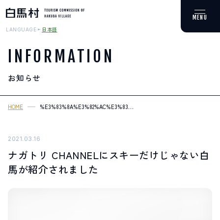
日本語
LANGUAGE
INFORMATION
お知らせ
MOUNTAIN & TREKKING
登山・トレッキング
HOME
%E3%83%8A%E3%82%AC%E3%83%88%E3%83%AA
CHANNEL%E3%81%AB%E3%82%B9%E3%82%AD%E3%83%BC%E3%81
SKI RESORTS
スキー場
2021.03.16
ナガトリ CHANNELにスキーだけじゃない白
HOT SPRING
馬が紹介されました
温泉
SPOTS
スポット紹介