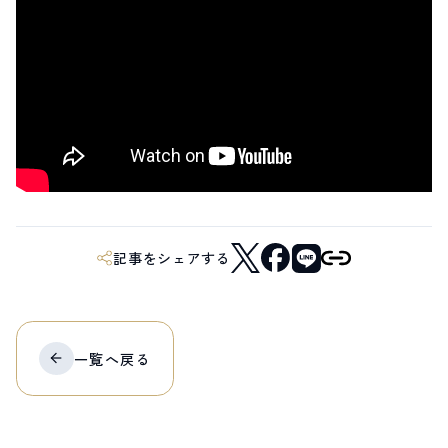
サイト内検索
検索する
白馬村観光局インフォメーション
399-9301
長野県北安曇郡白馬村北城5497
Snow Peak LAND STATION HAKUBA内
記事をシェアする
営業時間：9:00～17:00
定休日：無休
TEL.0261-85-4210 / FAX.0261-85-4240
お問い合わせ
LINEで
友だちになる
一覧へ
戻る