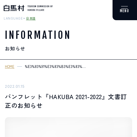
日本語
LANGUAGE
INFORMATION
お知らせ
MOUNTAIN & TREKKING
登山・トレッキング
HOME
%E3%83%91%E3%83%B3%E3%83%95%E3%83%AC%E3%83%83%E3%
2021
SKI RESORTS
2022%E3%80%8F%E6%96%87%E6%9B%B8%E8%A8%82%E6%AD%A3%
スキー場
2022.01.15
パンフレット『HAKUBA 2021-2022』文書訂
HOT SPRING
正のお知らせ
温泉
SPOTS
スポット紹介