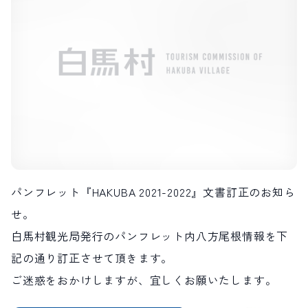
LIVE CAMERA
RECOMMENDATION
ライブカメラ
おすすめ情報
ABOUT HAKUBA
EVENTS
白馬村について
イベント情報
INFORMATION
MEISTER TOUR
お知らせ
マイスターツアー
STAY
ACTIVITIES
宿泊施設
アクティビティー
HAKUBA ORIGINAL
NORWAY VILLAGE
Hakuba Original
ノルウェービレッジ
SEASONS
SHIONOMICHI
白馬村の季節
塩の道
パンフレット『HAKUBA 2021-2022』文書訂正のお知ら
FURUSATO TAX
せ。
ふるさと納税
白馬村観光局発行のパンフレット内八方尾根情報を下
記の通り訂正させて頂きます。
白馬村までのアクセス
白馬村内の交通情報
会社概要
採用情報
ご迷惑をおかけしますが、宜しくお願いたします。
プライバシーポリシー
利用規約