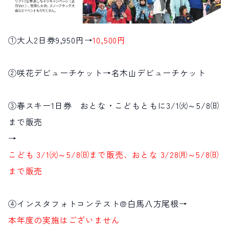
①大人2日券9,950円→
10,500円
②咲花デビューチケット→名木山デビューチケット
③春スキー1日券 おとな・こどもともに3/1㈫～5/8㈰
まで販売
→
こども 3/1㈫～5/8㈰まで販売、おとな 3/28㈪～5/8㈰
まで販売
④インスタフォトコンテスト@白馬八方尾根→
本年度の実施はございません