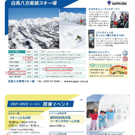
サイト内検索
検索する
白馬村観光局インフォメーション
399-9301
長野県北安曇郡白馬村北城5497
Snow Peak LAND STATION HAKUBA内
営業時間：9:00～17:00
定休日：無休
TEL.0261-85-4210 / FAX.0261-85-4240
お問い合わせ
LINEで
友だちになる