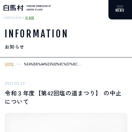
日本語
LANGUAGE
INFORMATION
お知らせ
MOUNTAIN & TREKKING
登山・トレッキング
HOME
%E4%BB%A4%E5%92%8C%EF%BC%93%E5%B9%B4%E5%BA%A6%E3%
%E3%81%AE%E4%B8%AD%E6%AD%A2%E3%81%AB%E3%81%A4%E3%
SKI RESORTS
スキー場
2021.03.22
令和３年度【第42回塩の道まつり】 の中止
HOT SPRING
について
温泉
SPOTS
スポット紹介