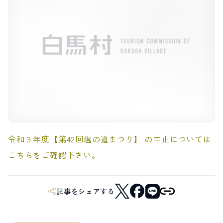
LIVE CAMERA
RECOMMENDATION
ライブカメラ
おすすめ情報
ABOUT HAKUBA
EVENTS
白馬村について
イベント情報
INFORMATION
MEISTER TOUR
お知らせ
マイスターツアー
STAY
ACTIVITIES
宿泊施設
アクティビティー
HAKUBA ORIGINAL
NORWAY VILLAGE
Hakuba Original
ノルウェービレッジ
SEASONS
SHIONOMICHI
白馬村の季節
塩の道
令和３年度【第42回塩の道まつり】 の中止については
FURUSATO TAX
こちらをご確認下さい。
ふるさと納税
白馬村までのアクセス
白馬村内の交通情報
記事をシェアする
会社概要
採用情報
プライバシーポリシー
利用規約