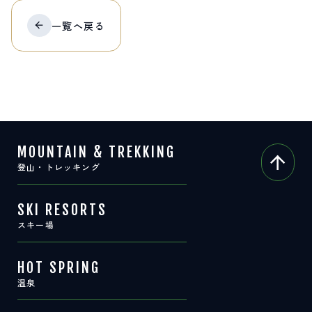
サイト内検索
一覧へ
戻る
検索する
白馬村観光局インフォメーション
399-9301
長野県北安曇郡白馬村北城5497
MOUNTAIN & TREKKING
Snow Peak LAND STATION HAKUBA内
登山・トレッキング
営業時間：9:00～17:00
定休日：無休
TEL.0261-85-4210 / FAX.0261-85-4240
SKI RESORTS
スキー場
お問い合わせ
LINEで
友だちになる
HOT SPRING
温泉