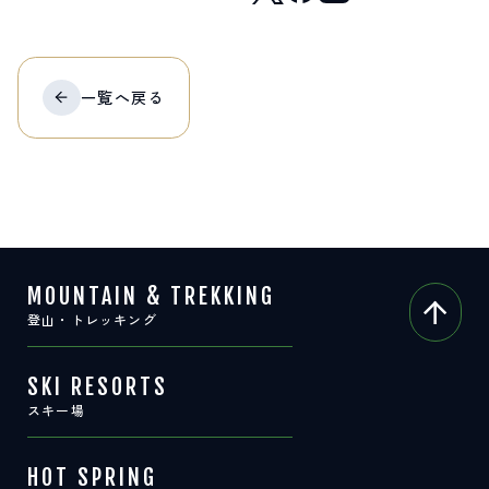
サイト内検索
一覧へ
戻る
検索する
白馬村観光局インフォメーション
399-9301
長野県北安曇郡白馬村北城5497
Snow Peak LAND STATION HAKUBA内
営業時間：9:00～17:00
定休日：無休
MOUNTAIN & TREKKING
TEL.0261-85-4210 / FAX.0261-85-4240
登山・トレッキング
お問い合わせ
LINEで
友だちになる
SKI RESORTS
スキー場
HOT SPRING