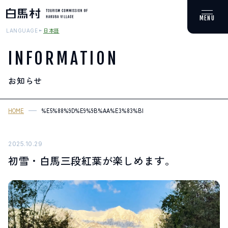
日本語
LANGUAGE
INFORMATION
お知らせ
MOUNTAIN & TREKKING
登山・トレッキング
HOME
%E5%88%9D%E9%9B%AA%E3%83%BB%E7%99%BD%E9%A6%AC%E4%
SKI RESORTS
スキー場
2025.10.29
初雪・白馬三段紅葉が楽しめます。
HOT SPRING
温泉
SPOTS
スポット紹介