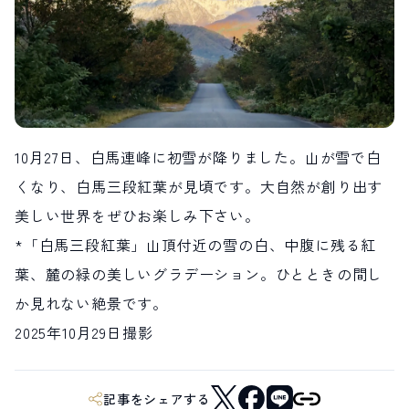
LIVE CAMERA
RECOMMENDATION
ライブカメラ
おすすめ情報
ABOUT HAKUBA
EVENTS
白馬村について
イベント情報
INFORMATION
MEISTER TOUR
お知らせ
マイスターツアー
10月27日、白馬連峰に初雪が降りました。山が雪で白
STAY
ACTIVITIES
宿泊施設
アクティビティー
くなり、白馬三段紅葉が見頃です。大自然が創り出す
HAKUBA ORIGINAL
NORWAY VILLAGE
美しい世界をぜひお楽しみ下さい。
Hakuba Original
ノルウェービレッジ
SEASONS
SHIONOMICHI
*「白馬三段紅葉」山頂付近の雪の白、中腹に残る紅
白馬村の季節
塩の道
FURUSATO TAX
葉、麓の緑の美しいグラデーション。ひとときの間し
ふるさと納税
か見れない絶景です。
2025年10月29日撮影
白馬村までのアクセス
白馬村内の交通情報
会社概要
採用情報
プライバシーポリシー
利用規約
記事をシェアする