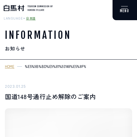
日本語
LANGUAGE
INFORMATION
お知らせ
MOUNTAIN & TREKKING
登山・トレッキング
HOME
%E5%9B%BD%E9%81%93148%E5%8F%B7%E9%80%9A%E8%A1%8C%E
SKI RESORTS
スキー場
2023.01.25
国道148号通行止め解除のご案内
HOT SPRING
温泉
SPOTS
スポット紹介