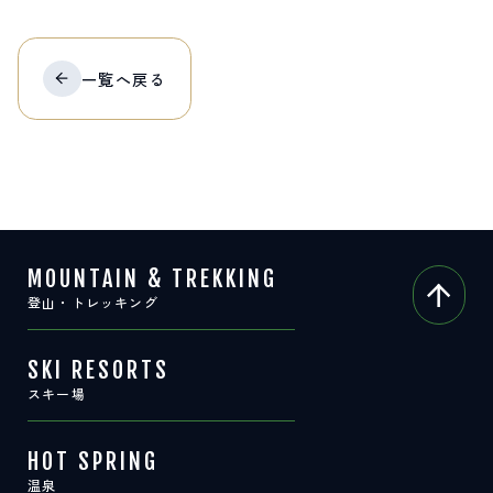
サイト内検索
一覧へ
戻る
検索する
白馬村観光局インフォメーション
399-9301
長野県北安曇郡白馬村北城5497
Snow Peak LAND STATION HAKUBA内
MOUNTAIN & TREKKING
営業時間：9:00～17:00
定休日：無休
登山・トレッキング
TEL.0261-85-4210 / FAX.0261-85-4240
お問い合わせ
LINEで
友だちになる
SKI RESORTS
スキー場
HOT SPRING
温泉