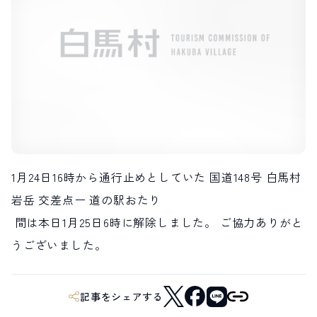
LIVE CAMERA
RECOMMENDATION
ライブカメラ
おすすめ情報
ABOUT HAKUBA
EVENTS
白馬村について
イベント情報
INFORMATION
MEISTER TOUR
お知らせ
マイスターツアー
STAY
ACTIVITIES
宿泊施設
アクティビティー
HAKUBA ORIGINAL
NORWAY VILLAGE
Hakuba Original
ノルウェービレッジ
1月24日16時から通行止めとしていた
国道148号
白馬村
SEASONS
SHIONOMICHI
白馬村の季節
塩の道
岩岳
交差点ー
道の駅おたり
FURUSATO TAX
ふるさと納税
間は本日1月25日6時に解除しました。 ご協力ありがと
うございました。
白馬村までのアクセス
白馬村内の交通情報
会社概要
採用情報
プライバシーポリシー
利用規約
記事をシェアする