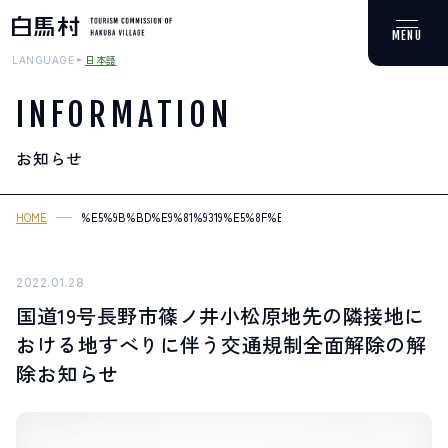
日本語
LANGUAGE
INFORMATION
お知らせ
MOUNTAIN & TREKKING
登山・トレッキング
HOME
%E5%9B%BD%E9%81%9319%E5%8F%B7%E9%95%B7%E9%87%8E%E
SKI RESORTS
スキー場
2022.01.28
国道19号長野市篠ノ井小松原地先の隣接地に
HOT SPRING
おける地すべりに伴う交通規制全面解除の解
温泉
除お知らせ
SPOTS
スポット紹介