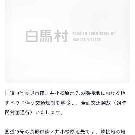
LIVE CAMERA
RECOMMENDATION
ライブカメラ
おすすめ情報
ABOUT HAKUBA
EVENTS
白馬村について
イベント情報
INFORMATION
MEISTER TOUR
お知らせ
マイスターツアー
STAY
ACTIVITIES
宿泊施設
アクティビティー
HAKUBA ORIGINAL
NORWAY VILLAGE
Hakuba Original
ノルウェービレッジ
SEASONS
SHIONOMICHI
白馬村の季節
塩の道
FURUSATO TAX
国道19号長野市篠ノ井小松原地先の隣接地における地
ふるさと納税
すべりに伴う交通規制を解除し、全面交通開放（24時
間対面通行）いたします。
白馬村までのアクセス
白馬村内の交通情報
会社概要
採用情報
プライバシーポリシー
利用規約
国道19号の長野市篠ノ井小松原地先では、隣接地の地