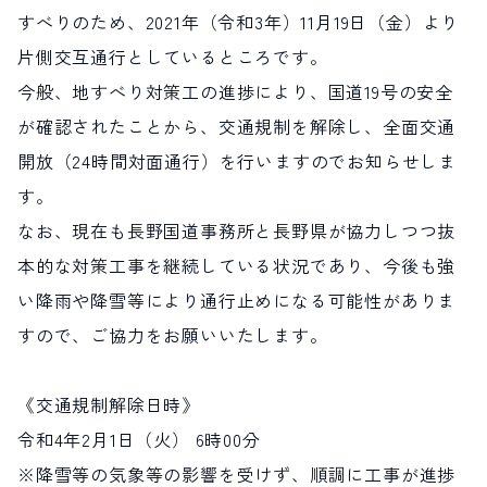
すべりのため、2021年（令和3年）11月19日（金）より
サイト内検索
片側交互通行としているところです。
今般、地すべり対策工の進捗により、国道19号の安全
検索する
が確認されたことから、交通規制を解除し、全面交通
開放（24時間対面通行）を行いますのでお知らせしま
白馬村観光局インフォメーション
す。
399-9301
長野県北安曇郡白馬村北城5497
なお、現在も長野国道事務所と長野県が協力しつつ抜
Snow Peak LAND STATION HAKUBA内
本的な対策工事を継続している状況であり、今後も強
営業時間：9:00～17:00
定休日：無休
い降雨や降雪等により通行止めになる可能性がありま
TEL.0261-85-4210 / FAX.0261-85-4240
すので、ご協力をお願いいたします。
お問い合わせ
LINEで
友だちになる
《交通規制解除日時》
令和4年2月1日（火） 6時00分
※降雪等の気象等の影響を受けず、順調に工事が進捗