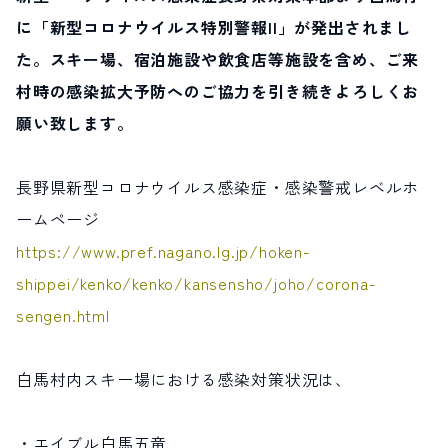
に「新型コロナウイルス特別警報II」が発出されまし
サイト内検索
た。スキー場、宿泊施設や飲食店等施設を含め、ご来
村時の感染拡大予防へのご協力を引き続きよろしくお
検索する
願い致します。
白馬村観光局インフォメーション
長野県新型コロナウイルス感染症・感染警戒レベルホ
399-9301
長野県北安曇郡白馬村北城5497
ームページ
Snow Peak LAND STATION HAKUBA内
https://www.pref.nagano.lg.jp/hoken-
営業時間：9:00～17:00
定休日：無休
shippei/kenko/kenko/kansensho/joho/corona-
TEL.0261-85-4210 / FAX.0261-85-4240
sengen.html
お問い合わせ
LINEで
友だちになる
白馬村内スキー場における感染対策状況は、
・エイブル白馬五竜