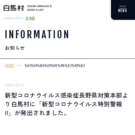
日本語
LANGUAGE
INFORMATION
お知らせ
MOUNTAIN & TREKKING
登山・トレッキング
HOME
%E6%96%B0%E5%9E%8B%E3%82%B3%E3%83%AD%E3%83%8A%E3%
SKI RESORTS
スキー場
2022.01.11
新型コロナウイルス感染症長野県対策本部よ
HOT SPRING
り白馬村に「新型コロナウイルス特別警報
温泉
II」が発出されました。
SPOTS
スポット紹介