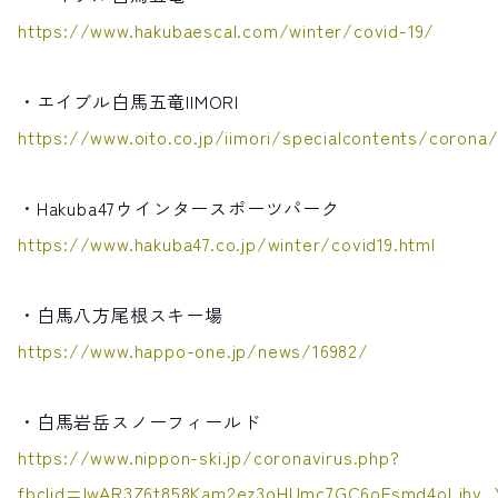
https://www.hakubaescal.com/winter/covid-19/
・エイブル白馬五竜IIMORI
https://www.oito.co.jp/iimori/specialcontents/corona
・Hakuba47ウインタースポーツパーク
https://www.hakuba47.co.jp/winter/covid19.html
・白馬八方尾根スキー場
https://www.happo-one.jp/news/16982/
・白馬岩岳スノーフィールド
https://www.nippon-ski.jp/coronavirus.php?
fbclid=IwAR3Z6t858Kam2ez3oHUmc7GC6oFsmd4oLihy_