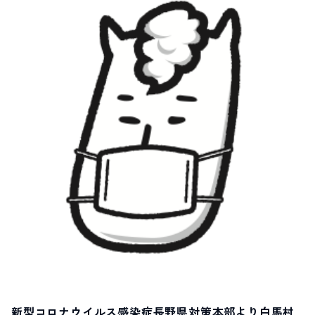
LIVE CAMERA
RECOMMENDATION
ライブカメラ
おすすめ情報
ABOUT HAKUBA
EVENTS
白馬村について
イベント情報
INFORMATION
MEISTER TOUR
お知らせ
マイスターツアー
STAY
ACTIVITIES
宿泊施設
アクティビティー
HAKUBA ORIGINAL
NORWAY VILLAGE
Hakuba Original
ノルウェービレッジ
SEASONS
SHIONOMICHI
白馬村の季節
塩の道
FURUSATO TAX
ふるさと納税
白馬村までのアクセス
白馬村内の交通情報
会社概要
採用情報
プライバシーポリシー
利用規約
新型コロナウイルス感染症長野県対策本部より白馬村