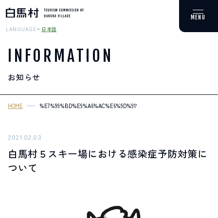
日本語
LANGUAGE
INFORMATION
お知らせ
MOUNTAIN & TREKKING
登山・トレッキング
HOME
%E7%99%BD%E9%A6%AC%E6%9D%91%EF%BC%95%E3%82%B9%E3%
SKI RESORTS
スキー場
2021.02.03
白馬村５スキー場における感染症予防対策に
HOT SPRING
ついて
温泉
SPOTS
スポット紹介