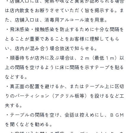
・店舗入口には、発熱や咳など異常が認められる場合
は店内飲食をお断りさせていただく旨を掲示する。ま
た、店舗入口は、消毒用アルコール液を用意。
・飛沫感染・接触感染を防止するために十分な間隔を
とることが重要であることをお客様に理解してもら
い、店内が混み合う場合放送で知らせる。
・順番待ちが店外に及ぶ場合は、２ｍ（最低１ｍ）以
上の間隔を空けるように床に間隔を示すテープを貼る
などする。
・真正面の配置を避けるか、またはテーブル上に区切
りのパーティション（アクリル板等）を設けるなど工
夫する。
・テーブルの間隔を空け、会話は控えめにし、ＢＧＭ
を聞くなどを勧める。