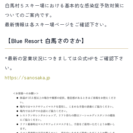
白馬村５スキー場における基本的な感染症予防対策に
サイト内検索
ついてのご案内です。
最新情報は各スキー場ページをご確認下さい。
検索する
【Blue Resort 白馬さのさか】
白馬村観光局インフォメーション
*最新の営業状況につきましては公式HPをご確認下さ
399-9301
長野県北安曇郡白馬村北城5497
Snow Peak LAND STATION HAKUBA内
い。
https://sanosaka.jp
営業時間：9:00～17:00
定休日：無休
TEL.0261-85-4210 / FAX.0261-85-4240
お問い合わせ
LINEで
友だちになる