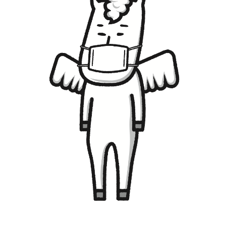
LIVE CAMERA
RECOMMENDATION
ライブカメラ
おすすめ情報
ABOUT HAKUBA
EVENTS
白馬村について
イベント情報
INFORMATION
MEISTER TOUR
お知らせ
マイスターツアー
STAY
ACTIVITIES
宿泊施設
アクティビティー
HAKUBA ORIGINAL
NORWAY VILLAGE
Hakuba Original
ノルウェービレッジ
SEASONS
SHIONOMICHI
白馬村の季節
塩の道
FURUSATO TAX
ふるさと納税
白馬村までのアクセス
白馬村内の交通情報
会社概要
採用情報
プライバシーポリシー
利用規約