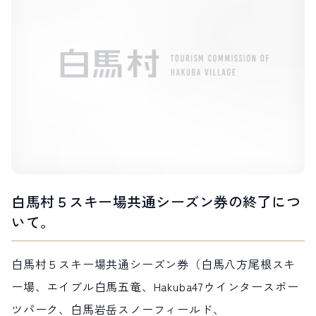
LIVE CAMERA
RECOMMENDATION
ライブカメラ
おすすめ情報
ABOUT HAKUBA
EVENTS
白馬村について
イベント情報
INFORMATION
MEISTER TOUR
お知らせ
マイスターツアー
STAY
ACTIVITIES
宿泊施設
アクティビティー
HAKUBA ORIGINAL
NORWAY VILLAGE
Hakuba Original
ノルウェービレッジ
SEASONS
SHIONOMICHI
白馬村の季節
塩の道
白馬村５スキー場共通シーズン券の終了につ
FURUSATO TAX
ふるさと納税
いて。
白馬村５スキー場共通シーズン券（白馬八方尾根スキ
白馬村までのアクセス
白馬村内の交通情報
会社概要
採用情報
ー場、エイブル白馬五竜、Hakuba47ウインタースポー
プライバシーポリシー
利用規約
ツパーク、白馬岩岳スノーフィールド、