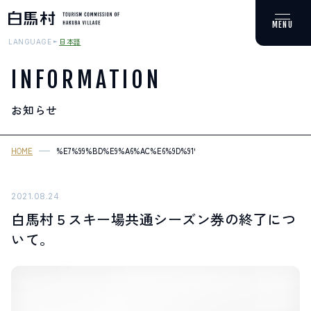
日本語
LANGUAGE
INFORMATION
お知らせ
MOUNTAIN & TREKKING
登山・トレッキング
HOME
%E7%99%BD%E9%A6%AC%E6%9D%91%EF%BC%95%E3%82%B9%E3%
SKI RESORTS
スキー場
2021.08.24
白馬村５スキー場共通シーズン券の終了につ
HOT SPRING
いて。
温泉
SPOTS
スポット紹介