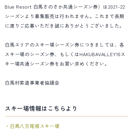
Blue Resort 白馬さのさか
共通シーズン券）は2021-22
サイト内検索
シーズンより募集販売は行われません。これまで長期
に渡りご応募いただき誠にありがとうございました。
検索する
白馬エリアのスキー場シーズン券につきましては、各
白馬村観光局インフォメーション
スキー場のシーズン券、もしくはHAKUBAVALLEY10ス
399-9301
長野県北安曇郡白馬村北城5497
キー場共通シーズン券をお買い求めください。
Snow Peak LAND STATION HAKUBA内
営業時間：9:00～17:00
定休日：無休
白馬村索道事業者協議会
TEL.0261-85-4210 / FAX.0261-85-4240
お問い合わせ
LINEで
友だちになる
スキー場情報はこちらより
・白馬八方尾根スキー場