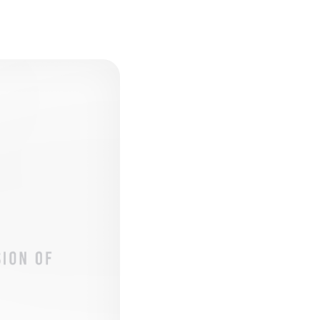
ENDATION
ABOUT HAKUBA
白馬村について
TION
MEISTER TOUR
マイスターツアー
ES
HAKUBA ORIGINAL
ー
Hakuba Original
SHIONOMICHI
塩の道
採用情報
プライバシーポリシー
利用規約