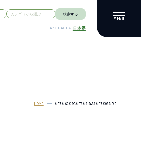
検索する
日本語
LANGUAGE
HOME
%E7%9C%8C%E9%81%93%E7%99%BD%E9%A6%AC%