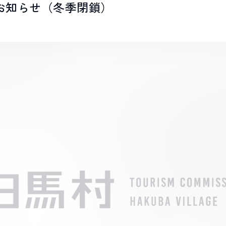
お知らせ（冬季閉鎖）
LIVE CAMERA
RECOMM
ライブカメラ
おすすめ情報
EVENTS
INFORMA
イベント情報
お知らせ
STAY
ACTIVITI
宿泊施設
アクティビティ
NORWAY VILLAGE
SEASONS
ノルウェービレッジ
白馬村の季節
FURUSATO TAX
ふるさと納税
白馬村までのアクセス
白馬村内の交通情報
会社概要