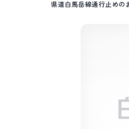
県道白馬岳線通行止めの
SPOTS
スポット紹介
お問い合わせ
LINEで
友だちになる
白馬村観光局インフォメーション
399-9301
長野県北安曇郡白馬村北城5497
Snow Peak LAND STATION HAKUBA内
営業時間：9:00～17:00
定休日：無休
TEL.0261-85-4210 / FAX.0261-85-4240