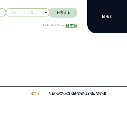
検索する
日本語
LANGUAGE
HOME
%E7%AC%AC5%E5%9B%9E%E7%99%BD%E9%A6%A