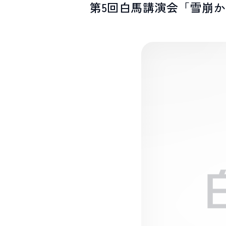
第5回白馬講演会「雪崩
SPOTS
スポット紹介
お問い合わせ
LINEで
友だちになる
白馬村観光局インフォメーション
399-9301
長野県北安曇郡白馬村北城5497
Snow Peak LAND STATION HAKUBA内
営業時間：9:00～17:00
定休日：無休
TEL.0261-85-4210 / FAX.0261-85-4240