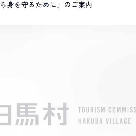
から身を守るために」のご案内
LIVE CAMERA
RECOMM
ライブカメラ
おすすめ情報
EVENTS
INFORMA
イベント情報
お知らせ
STAY
ACTIVITI
宿泊施設
アクティビティ
NORWAY VILLAGE
SEASONS
ノルウェービレッジ
白馬村の季節
FURUSATO TAX
ふるさと納税
白馬村までのアクセス
白馬村内の交通情報
会社概要