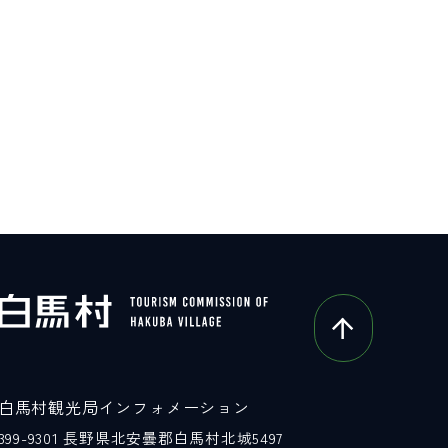
白馬村観光局インフォメーション
399-9301
長野県北安曇郡白馬村北城5497