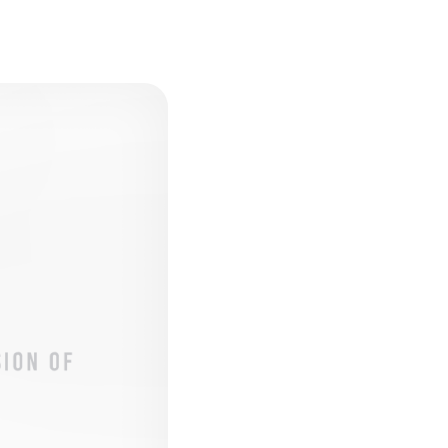
ENDATION
ABOUT HAKUBA
白馬村について
TION
MEISTER TOUR
マイスターツアー
ES
HAKUBA ORIGINAL
ー
Hakuba Original
SHIONOMICHI
塩の道
採用情報
プライバシーポリシー
利用規約