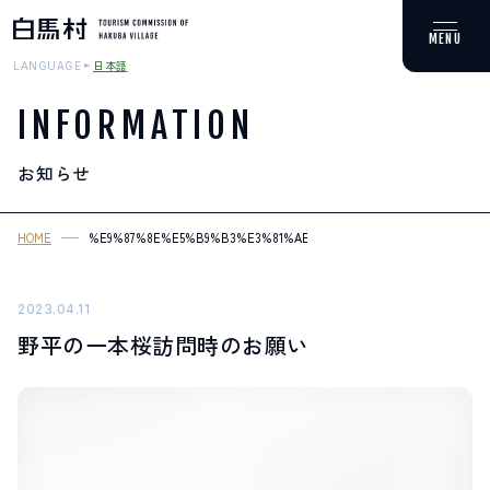
日本語
LANGUAGE
INFORMATION
お知らせ
MOUNTAIN & TREKKING
登山・トレッキング
HOME
%E9%87%8E%E5%B9%B3%E3%81%AE%E4%B8%80%E6%9C%AC%E6%
SKI RESORTS
スキー場
2023.04.11
野平の一本桜訪問時のお願い
HOT SPRING
温泉
SPOTS
スポット紹介