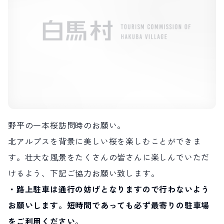
LIVE CAMERA
RECOMMENDATION
ライブカメラ
おすすめ情報
ABOUT HAKUBA
EVENTS
白馬村について
イベント情報
INFORMATION
MEISTER TOUR
お知らせ
マイスターツアー
STAY
ACTIVITIES
宿泊施設
アクティビティー
HAKUBA ORIGINAL
NORWAY VILLAGE
Hakuba Original
ノルウェービレッジ
野平の一本桜訪問時のお願い。
SEASONS
SHIONOMICHI
白馬村の季節
塩の道
北アルプスを背景に美しい桜を楽しむことができま
FURUSATO TAX
ふるさと納税
す。壮大な風景をたくさんの皆さんに楽しんでいただ
けるよう、下記ご協力お願い致します。
白馬村までのアクセス
白馬村内の交通情報
・路上駐車は通行の妨げとなりますので行わないよう
会社概要
採用情報
お願いします。短時間であっても必ず最寄りの駐車場
プライバシーポリシー
利用規約
をご利用ください。