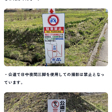
サイト内検索
検索する
白馬村観光局インフォメーション
399-9301
長野県北安曇郡白馬村北城5497
Snow Peak LAND STATION HAKUBA内
営業時間：9:00～17:00
定休日：無休
TEL.0261-85-4210 / FAX.0261-85-4240
・公道で日中夜間三脚を使用しての撮影は禁止となっ
ています。
お問い合わせ
LINEで
友だちになる