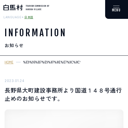
日本語
LANGUAGE
INFORMATION
お知らせ
MOUNTAIN & TREKKING
登山・トレッキング
HOME
%E9%95%B7%E9%87%8E%E7%9C%8C%E5%A4%A7%E7%94%BA%E5%
SKI RESORTS
スキー場
2023.01.24
長野県大町建設事務所より国道１４８号通行
HOT SPRING
止めのお知らせです。
温泉
SPOTS
スポット紹介