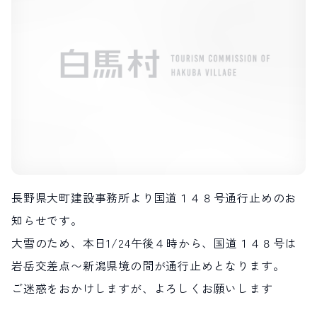
LIVE CAMERA
RECOMMENDATION
ライブカメラ
おすすめ情報
ABOUT HAKUBA
EVENTS
白馬村について
イベント情報
INFORMATION
MEISTER TOUR
お知らせ
マイスターツアー
STAY
ACTIVITIES
宿泊施設
アクティビティー
HAKUBA ORIGINAL
NORWAY VILLAGE
Hakuba Original
ノルウェービレッジ
SEASONS
SHIONOMICHI
白馬村の季節
塩の道
長野県大町建設事務所より国道１４８号通行止めのお
FURUSATO TAX
知らせです。
ふるさと納税
大雪のため、本日1/24午後４時から、国道１４８号は
岩岳交差点〜新潟
県境の間が通行止めとなります。
白馬村までのアクセス
白馬村内の交通情報
会社概要
採用情報
ご迷惑をおかけしますが、よろしくお願いします
プライバシーポリシー
利用規約