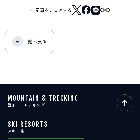
サイト内検索
記事をシェアする
検索する
一覧へ
戻る
白馬村観光局インフォメーション
399-9301
長野県北安曇郡白馬村北城5497
Snow Peak LAND STATION HAKUBA内
営業時間：9:00～17:00
定休日：無休
TEL.0261-85-4210 / FAX.0261-85-4240
MOUNTAIN & TREKKING
お問い合わせ
LINEで
友だちになる
登山・トレッキング
SKI RESORTS
スキー場