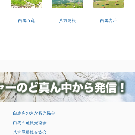
白馬五竜
八方尾根
白馬岩岳