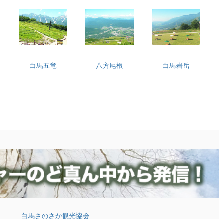
白馬五竜
八方尾根
白馬岩岳