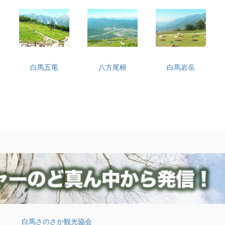
白馬五竜
八方尾根
白馬岩岳