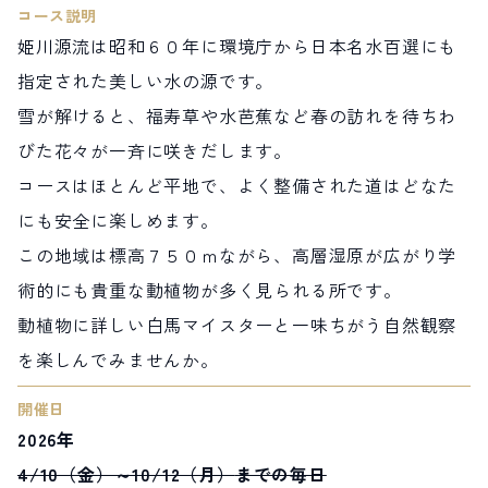
コース説明
サイト内検索
姫川源流は昭和６０年に環境庁から日本名水百選にも
指定された美しい水の源です。
検索する
雪が解けると、福寿草や水芭蕉など春の訪れを待ちわ
びた花々が一斉に咲きだします。
コースはほとんど平地で、よく整備された道はどなた
白馬村観光局インフォメーション
399-9301
長野県北安曇郡白馬村北城5497
にも安全に楽しめます。
Snow Peak LAND STATION HAKUBA内
この地域は標高７５０ｍながら、高層湿原が広がり学
営業時間：9:00～17:00
定休日：無休
術的にも貴重な動植物が多く見られる所です。
TEL.0261-85-4210 / FAX.0261-85-4240
動植物に詳しい白馬マイスターと一味ちがう自然観察
を楽しんでみませんか。
お問い合わせ
LINEで
友だちになる
開催日
2026年
4/10（金）～10/12（月）
までの毎日