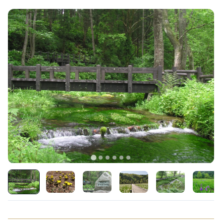
LIVE CAMERA
RECOMMENDATION
ライブカメラ
おすすめ情報
ABOUT HAKUBA
EVENTS
白馬村について
イベント情報
INFORMATION
MEISTER TOUR
お知らせ
マイスターツアー
STAY
ACTIVITIES
宿泊施設
アクティビティー
HAKUBA ORIGINAL
NORWAY VILLAGE
Hakuba Original
ノルウェービレッジ
SEASONS
SHIONOMICHI
白馬村の季節
塩の道
FURUSATO TAX
ふるさと納税
白馬村までのアクセス
白馬村内の交通情報
会社概要
採用情報
プライバシーポリシー
利用規約