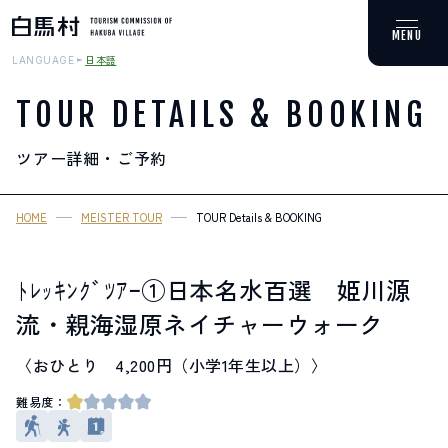
日本語
LANGUAGE
TOUR DETAILS & BOOKING
ツアー詳細・ご予約
MOUNTAIN & TREKKING
登山・トレッキング
HOME
MEISTER TOUR
TOUR Details & BOOKING
SKI RESORTS
スキー場
ﾄﾚｯｷﾝｸﾞﾂｱｰ①日本名水百選 姫川源
流・親海湿原ネイチャーウォーク
HOT SPRING
温泉
〈おひとり 4,200円（小学1年生以上）〉
難易度：
SPOTS
スポット紹介