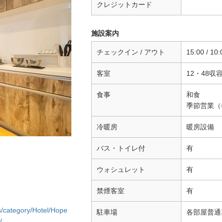
クレジットカード
施設案内
チェックイン / アウト
15:00 / 10:
客室
12・48収
食事
和食
季節営業（
冷暖房
暖房設備
バス・トイレ付
有
ウォシュレット
有
禁煙客室
有
/category/Hotel/Hope
駐車場
各部屋普通
/