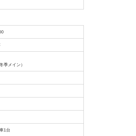
00
容
冬季メイン）
車1台