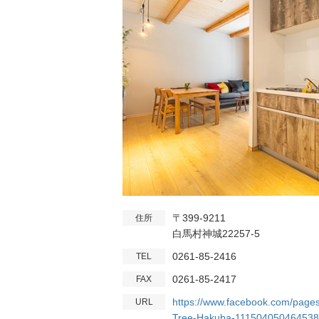
〒399-9211
住所
白馬村神城22257-5
0261-85-2416
TEL
0261-85-2417
FAX
https://www.facebook.com/pages
URL
Tree-Hakuba-111504050464538