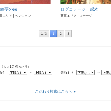
歩絵夢の森
ログコテージ 感木
竜エリア | ペンション
五竜エリア | コテージ
1 / 3
1
2
3
（大人1名様あたり）
～
～
2食付
素泊まり
こだわり検索はこちら