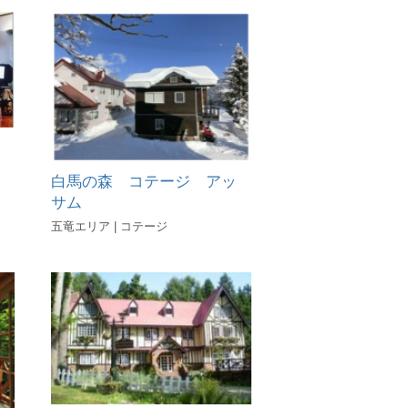
白馬の森 コテージ アッ
サム
五竜エリア | コテージ