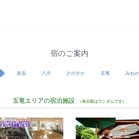
宿のご案内
岩岳
八方
さのさか
五竜
みね
五竜エリアの宿泊施設
（表示順はランダムです）