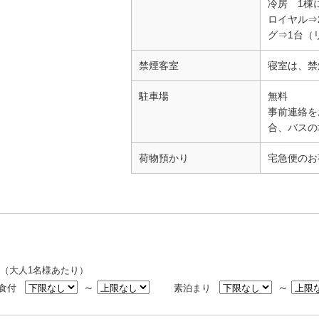
冷房 1棟
ロイヤル⇒
グ⇒1台（
禁煙客室
寝室は、禁
駐車場
無料
事前連絡を
合、バスの
荷物預かり
宅急便のお
（大人1名様あたり）
～
～
2食付
素泊まり