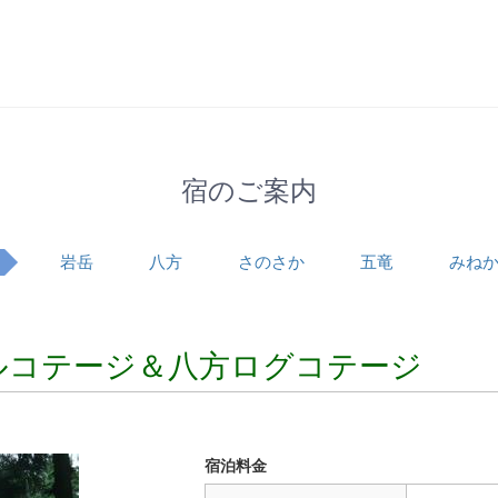
宿のご案内
岩岳
八方
さのさか
五竜
みね
ルコテージ＆八方ログコテージ
宿泊料金