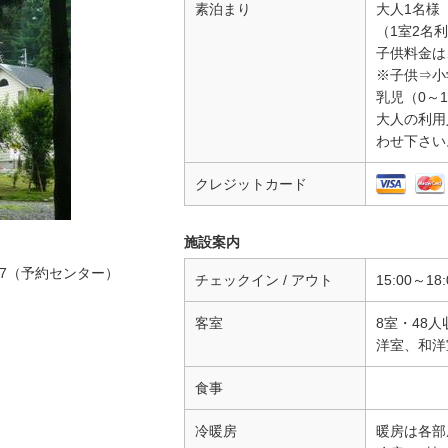
素泊まり
大人1名様
（1室2名
子供料金は
※子供⇒小
乳児（0～1
大人の利用
わせ下さい。
クレジットカード
施設案内
-7（予約センター）
チェックイン / アウト
15:00～18:0
客室
8室・48人
洋室、和洋
食事
冷暖房
暖房は各部