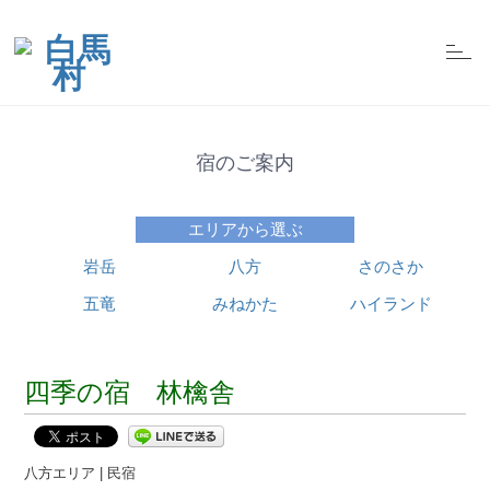
t
o
g
g
l
e
n
宿のご案内
a
v
i
g
エリアから選ぶ
a
t
i
岩岳
八方
さのさか
o
n
五竜
みねかた
ハイランド
四季の宿 林檎舎
八方エリア | 民宿