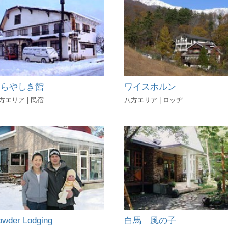
あらやしき館
ワイスホルン
方エリア | 民宿
八方エリア | ロッヂ
owder Lodging
白馬 風の子