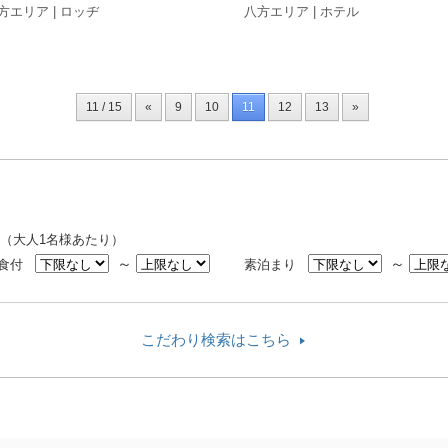
方エリア | ロッヂ
八方エリア | ホテル
11 / 15
«
9
10
11
12
13
»
（大人1名様あたり）
～
～
2食付
素泊まり
こだわり検索はこちら