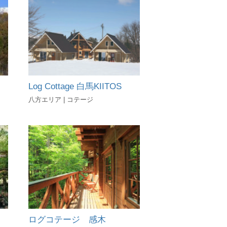
Log Cottage 白馬KIITOS
八方エリア | コテージ
ログコテージ 感木