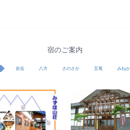
宿のご案内
岩岳
八方
さのさか
五竜
みね