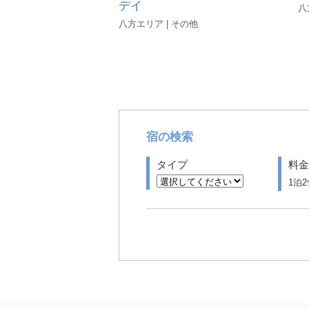
デイ
八
八方エリア | その他
宿の検索
タイプ
料金
1泊