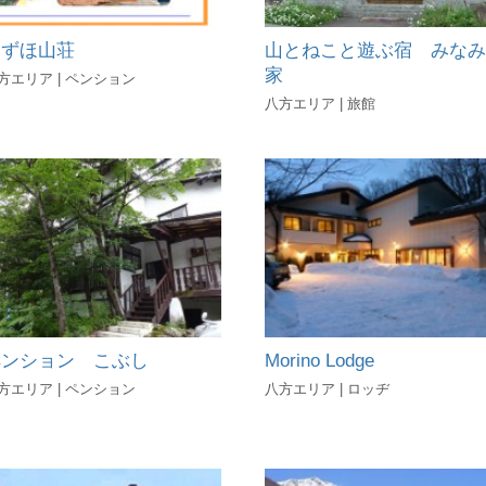
みずほ山荘
山とねこと遊ぶ宿 みなみ
家
方エリア | ペンション
八方エリア | 旅館
ペンション こぶし
Morino Lodge
方エリア | ペンション
八方エリア | ロッヂ