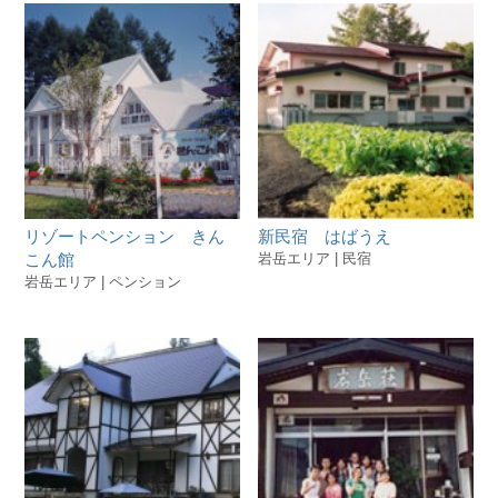
リゾートペンション きん
新民宿 はばうえ
こん館
岩岳エリア | 民宿
岩岳エリア | ペンション