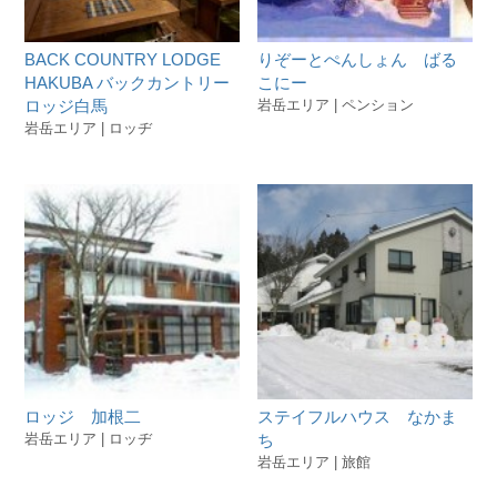
BACK COUNTRY LODGE
りぞーとぺんしょん ばる
HAKUBA バックカントリー
こにー
ロッジ白馬
岩岳エリア | ペンション
岩岳エリア | ロッヂ
ロッジ 加根二
ステイフルハウス なかま
岩岳エリア | ロッヂ
ち
岩岳エリア | 旅館