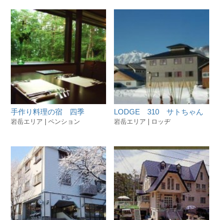
手作り料理の宿 四季
LODGE 310 サトちゃん
岩岳エリア | ペンション
岩岳エリア | ロッヂ