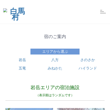
t
o
g
g
l
e
n
宿のご案内
a
v
i
g
エリアから選ぶ
a
t
i
岩岳
八方
さのさか
o
n
五竜
みねかた
ハイランド
岩岳エリアの宿泊施設
（表示順はランダムです）