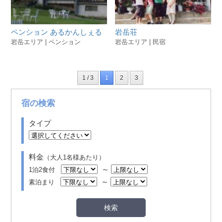
ペンション あるかんしぇる
岩岳荘
岩岳エリア | ペンション
岩岳エリア | 民宿
1 / 3
1
2
3
宿の検索
タイプ
料金
（大人1名様あたり）
～
1泊2食付
～
素泊まり