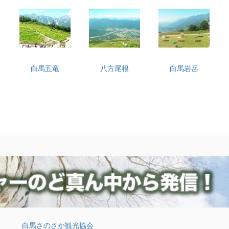
白馬五竜
八方尾根
白馬岩岳